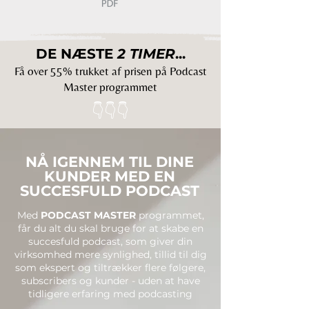
DE NÆSTE
2 TIMER
...
Få over 55% trukket af prisen på Podcast
Master programmet
👇👇👇
NÅ IGENNEM TIL DINE
KUNDER MED EN
SUCCESFULD PODCAST
Med
PODCAST MASTER
programmet
,
får du alt du skal bruge for at skabe en
succesfuld podcast, som giver din
virksomhed mere synlighed, tillid til dig
som ekspert og tiltrækker flere følgere,
subscribers og kunder - uden at have
tidligere erfaring med podcasting