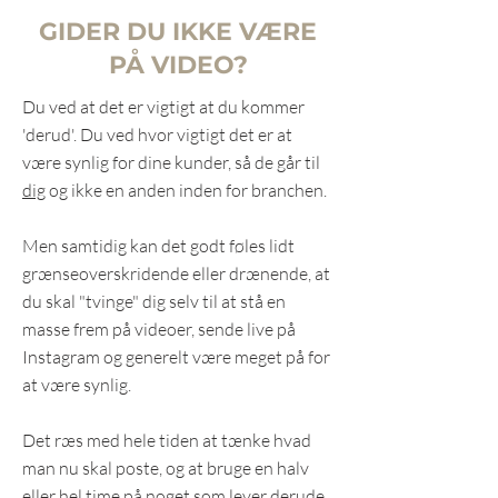
GIDER DU IKKE VÆRE
PÅ VIDEO?
Du ved at det er vigtigt at du kommer
'derud'. Du ved hvor vigtigt det er at
være synlig for dine kunder, så de går til
dig
og ikke en anden inden for branchen.
Men samtidig kan det godt føles lidt
grænseoverskridende eller drænende, at
du skal "tvinge" dig selv til at stå en
masse frem på videoer, sende live på
Instagram og generelt være meget på for
at være synlig.
Det ræs med hele tiden at tænke hvad
man nu skal poste, og at bruge en halv
eller hel time på noget som lever derude