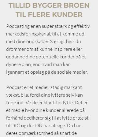
TILLID BYGGER BROEN
TIL FLERE KUNDER
Podcasting er en super stærk og effektiv
markedsføringskanal, til at komme ud
med dine budskaber. Særligt hvis du
drømmer om at
​ kunne inspirere eller
uddanne dine potentielle kunder på et
dybere plan, end hvad man kan
igennem
et opslag på de sociale medier.
Podcast er et medie i stadig markant
vækst, bl.a. fordi dine lyttere selv kan
tune ind når de er klar til at lytte. Det er
et medie hvor dine kunder allerede på
forhånd dedikerer sig til at lytte præcist
til DIG og det DU har at sige. Du har
deres opmærksomhed så snart de