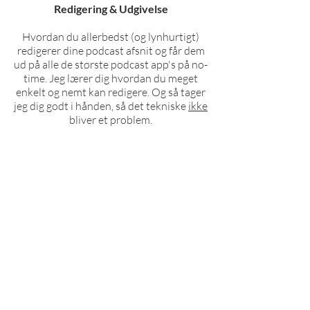
Redigering & Udgivelse
Hvordan du allerbedst (og lynhurtigt)
redigerer dine podcast afsnit og får dem
ud på alle de største podcast app's på no-
time. Jeg lærer dig hvordan du meget
enkelt og nemt kan redigere. Og så tager
jeg dig godt i hånden, så det tekniske
ikke
bliver et problem.
Skaf masser af lyttere
Den præcise strategi og metode til at
tiltrække mange lyttere, som trykker
"Play" igen og igen. Du får en
markedsføringsplan som viser dig
hvordan du når længere ud, så det du