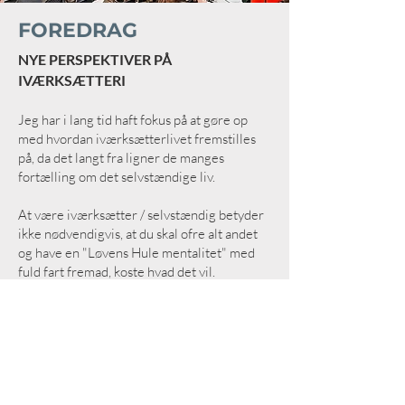
FOREDRAG
NYE PERSPEKTIVER PÅ
IVÆRKSÆTTERI
Jeg har i lang tid haft fokus på at gøre op
med hvordan iværksætterlivet fremstilles
på, da det langt fra ligner de manges
fortælling om det selvstændige liv.
At være iværksætter / selvstændig betyder
ikke nødvendigvis, at du skal ofre alt andet
og have en "Løvens Hule mentalitet" med
fuld fart fremad, koste hvad det vil.
Derfor sætter jeg nye perspektiver på
iværksætteriet og de mange måder at være
iværksætter på.
Kontakt