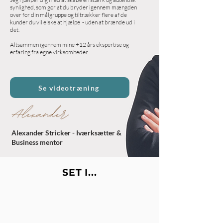
synlighed, som gør at du bryder igennem mængden
over for din målgruppe og tiltrækker flere af de
kunder du vil elske at hjælpe - uden at brænde ud i
det.
Altsammen igennem mine +12 års ekspertise og
erfaring fra egne virksomheder.
Se videotræning
Alexander Stricker - Iværksætter &
Business mentor
SET I...