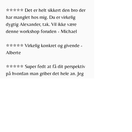
⭐️⭐️⭐️⭐️⭐️ Det er helt sikkert den bro der
har manglet hos mig. Du er virkelig
dygtig Alexander, tak. Vil ikke være
denne workshop foruden - Michael
⭐️⭐️⭐️⭐️⭐️ Virkelig konkret og givende -
Alberte
⭐️⭐️⭐️⭐️⭐️ Super fedt at få dit perspektiv
på hvordan man griber det hele an. Jeg
har skrevet mange guldkorn ned. Tak :) -
Katrine
⭐️⭐️⭐️⭐️⭐️ Tak for din meget inspirerende
og enkle måde at introducere bro-
metoden på - Karin
⭐️⭐️⭐️⭐️⭐️ Virkelig god workshop, meget