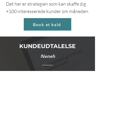
Det her er strategien som kan skaffe dig
+100 interesserede kunder om måneden.
Book et kald
KUNDEUDTALELSE
Neneh
"Jeg har været i et intensivt forløb hos
Alexander, og det forløb har været helt
fantastisk til at starte op med!
Alexander er nærværende og sætter sig
ind i ens forretning. Han har en kæmpe
viden man kan trække på og giver
konkret og lavpraktisk feedback som man
kan handle på med det samme.
Jeg og min forretning rykkede sig rigtig
meget på de 4 uger, og jeg ville ikke have
nået alt det jeg gjorde på 4 uger uden