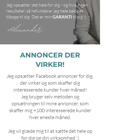
Jeg opsætter det hele for dig - og hvis ingen
resultater, så refunderer jeg hele beløbet
tilbage til dig. Det er min
GARANTI
til dig :)
ANNONCER DER
VIRKER!
Jeg opsætter Facebook annoncer for dig,
der virker og som skaffer dig
interesserede kunder hver måned!
Jeg bruger selv metoden og
opsætningen til mine annoncer, som
skaffer mig +100 interesserede kunder
hver eneste måned.
Jeg vil glæde mig til at sætte det hele op
for dig og din virksomhed :)