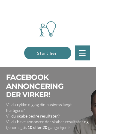
Start her
FACEBOOK
ANNONCERING
DER VIRKER!
Vil du rykke dig og din business langt
hurtigere?
Vil du skabe bedre resultater?
Vil du have annoncer der skaber resultater og
tjener sig
5, 10 eller 20
gange hjem?